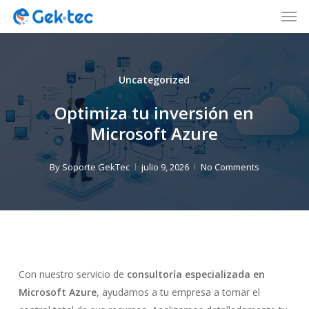
Men
Skip
to
Close
main
Menu
content
Uncategorized
Optimiza tu inversión en
Microsoft Azure
By
Soporte GekTec
julio 9, 2026
No Comments
Con nuestro servicio de
consultoría especializada en
Microsoft Azure
, ayudamos a tu empresa a tomar el