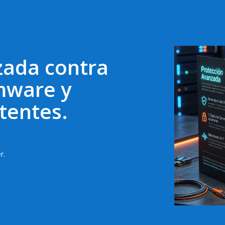
zada contra
mware y
tentes.
r.